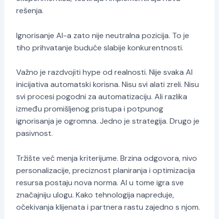
rešenja.
Ignorisanje AI-a zato nije neutralna pozicija. To je
tiho prihvatanje buduće slabije konkurentnosti.
Važno je razdvojiti hype od realnosti. Nije svaka AI
inicijativa automatski korisna. Nisu svi alati zreli. Nisu
svi procesi pogodni za automatizaciju. Ali razlika
između promišljenog pristupa i potpunog
ignorisanja je ogromna. Jedno je strategija. Drugo je
pasivnost.
Tržište već menja kriterijume. Brzina odgovora, nivo
personalizacije, preciznost planiranja i optimizacija
resursa postaju nova norma. AI u tome igra sve
značajniju ulogu. Kako tehnologija napreduje,
očekivanja klijenata i partnera rastu zajedno s njom.