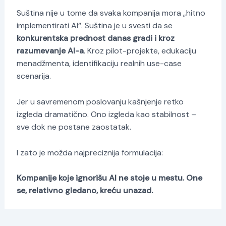
Suština nije u tome da svaka kompanija mora „hitno
implementirati AI“. Suština je u svesti da se
konkurentska prednost danas gradi i kroz
razumevanje AI-a
. Kroz pilot-projekte, edukaciju
menadžmenta, identifikaciju realnih use-case
scenarija.
Jer u savremenom poslovanju kašnjenje retko
izgleda dramatično. Ono izgleda kao stabilnost –
sve dok ne postane zaostatak.
I zato je možda najpreciznija formulacija:
Kompanije koje ignorišu AI ne stoje u mestu. One
se, relativno gledano, kreću unazad.