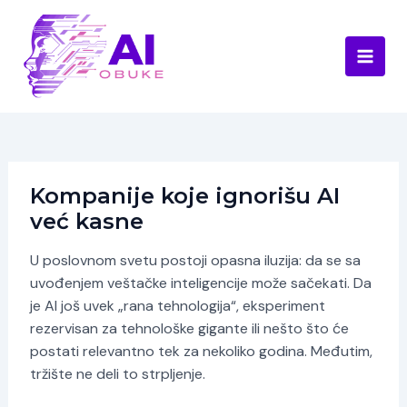
Skip
to
content
Main
Men
Kompanije koje ignorišu AI
već kasne
U poslovnom svetu postoji opasna iluzija: da se sa
uvođenjem veštačke inteligencije može sačekati. Da
je AI još uvek „rana tehnologija“, eksperiment
rezervisan za tehnološke gigante ili nešto što će
postati relevantno tek za nekoliko godina. Međutim,
tržište ne deli to strpljenje.