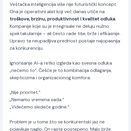
Veštačka inteligencija više nije futuristički koncept.
Ona je operativni alat koji već danas utiče na
troškove, brzinu, produktivnost i kvalitet odluka
.
Kompanije koje su je integrisale ne deluju nužno
spektakularnije – ali često rade tiše, brže i efikasnije.
Upravo ta neupadljiva prednost postaje najopasnija
za konkurenciju.
Ignorisanje AI-a retko izgleda kao svesna odluka
„nećemo to“. Češće je to kombinacija odlaganja,
skepticizma i organizacionog komfora:
„Nije prioritet.“
„Nemamo vremena sada.“
„Videćemo sledeće godine.“
Problem je u tome što se konkurentski jaz ne
pojavljuje naglo. On raste postepeno. Malo brže