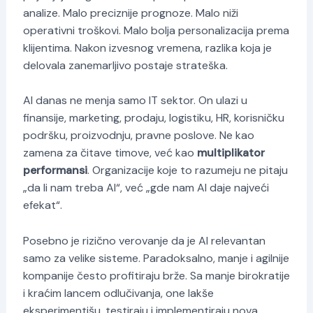
analize. Malo preciznije prognoze. Malo niži
operativni troškovi. Malo bolja personalizacija prema
klijentima. Nakon izvesnog vremena, razlika koja je
delovala zanemarljivo postaje strateška.
AI danas ne menja samo IT sektor. On ulazi u
finansije, marketing, prodaju, logistiku, HR, korisničku
podršku, proizvodnju, pravne poslove. Ne kao
zamena za čitave timove, već kao
multiplikator
performansi
. Organizacije koje to razumeju ne pitaju
„da li nam treba AI“, već „gde nam AI daje najveći
efekat“.
Posebno je rizično verovanje da je AI relevantan
samo za velike sisteme. Paradoksalno, manje i agilnije
kompanije često profitiraju brže. Sa manje birokratije
i kraćim lancem odlučivanja, one lakše
eksperimentišu, testiraju i implementiraju nova