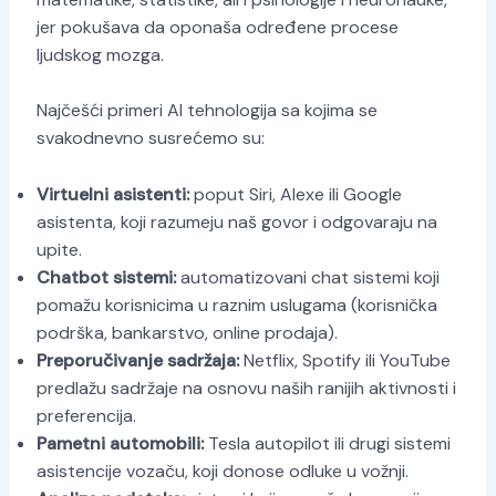
jer pokušava da oponaša određene procese
ljudskog mozga.
Najčešći primeri AI tehnologija sa kojima se
svakodnevno susrećemo su:
Virtuelni asistenti:
poput Siri, Alexe ili Google
asistenta, koji razumeju naš govor i odgovaraju na
upite.
Chatbot sistemi:
automatizovani chat sistemi koji
pomažu korisnicima u raznim uslugama (korisnička
podrška, bankarstvo, online prodaja).
Preporučivanje sadržaja:
Netflix, Spotify ili YouTube
predlažu sadržaje na osnovu naših ranijih aktivnosti i
preferencija.
Pametni automobili:
Tesla autopilot ili drugi sistemi
asistencije vozaču, koji donose odluke u vožnji.