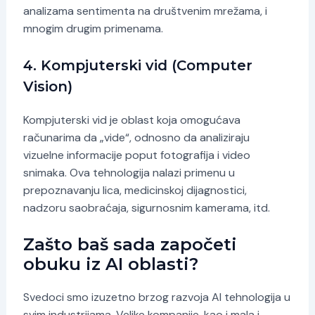
analizama sentimenta na društvenim mrežama, i
mnogim drugim primenama.
4. Kompjuterski vid (Computer
Vision)
Kompjuterski vid je oblast koja omogućava
računarima da „vide“, odnosno da analiziraju
vizuelne informacije poput fotografija i video
snimaka. Ova tehnologija nalazi primenu u
prepoznavanju lica, medicinskoj dijagnostici,
nadzoru saobraćaja, sigurnosnim kamerama, itd.
Zašto baš sada započeti
obuku iz AI oblasti?
Svedoci smo izuzetno brzog razvoja AI tehnologija u
svim industrijama. Velike kompanije, kao i mala i