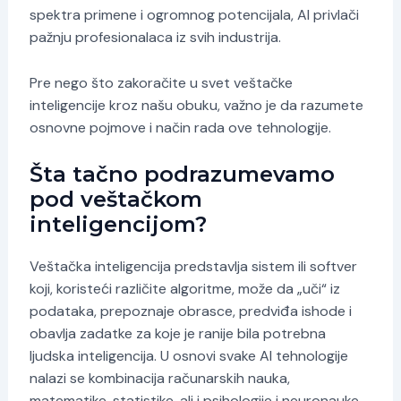
spektra primene i ogromnog potencijala, AI privlači
pažnju profesionalaca iz svih industrija.
Pre nego što zakoračite u svet veštačke
inteligencije kroz našu obuku, važno je da razumete
osnovne pojmove i način rada ove tehnologije.
Šta tačno podrazumevamo
pod veštačkom
inteligencijom?
Veštačka inteligencija predstavlja sistem ili softver
koji, koristeći različite algoritme, može da „uči“ iz
podataka, prepoznaje obrasce, predviđa ishode i
obavlja zadatke za koje je ranije bila potrebna
ljudska inteligencija. U osnovi svake AI tehnologije
nalazi se kombinacija računarskih nauka,
matematike, statistike, ali i psihologije i neuronauke,