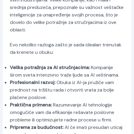
srednja preduzeća, prepoznale su važnost veštačke
inteligencije za unapređenje svojih procesa, što je
dovelo do velike potražnje za stručnjacima iz ove
oblasti.
Evo nekoliko razloga zašto je sada idealan trenutak
da krenete u obuku:
Velika potražnja za AI stručnjacima:
Kompanije
širom sveta intenzivno traže ljude sa AI veštinama.
Profesionalni razvoj:
Obuka iz AI-ja pružiće vam
prednost na tržištu rada i otvoriti vrata za bolje
plaćene poslove.
Praktična primena:
Razumevanje AI tehnologije
omogućiće vam da efikasnije rešavate poslovne
probleme ili optimizujete radne procese u firmi.
Priprema za budućnost:
AI će imati presudan uticaj