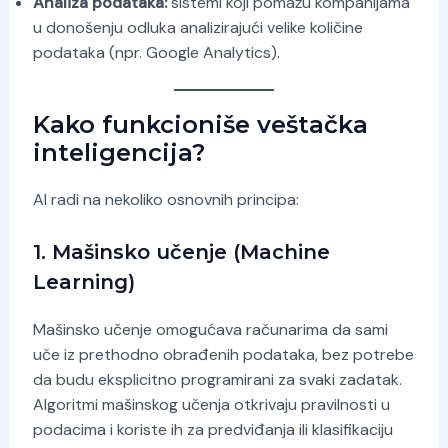
Analiza podataka:
sistemi koji pomažu kompanijama
u donošenju odluka analizirajući velike količine
podataka (npr. Google Analytics).
Kako funkcioniše veštačka
inteligencija?
AI radi na nekoliko osnovnih principa:
1. Mašinsko učenje (Machine
Learning)
Mašinsko učenje omogućava računarima da sami
uče iz prethodno obrađenih podataka, bez potrebe
da budu eksplicitno programirani za svaki zadatak.
Algoritmi mašinskog učenja otkrivaju pravilnosti u
podacima i koriste ih za predviđanja ili klasifikaciju