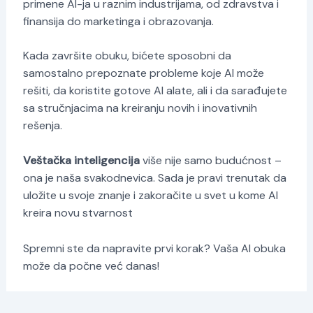
primene AI-ja u raznim industrijama, od zdravstva i
finansija do marketinga i obrazovanja.
Kada završite obuku, bićete sposobni da
samostalno prepoznate probleme koje AI može
rešiti, da koristite gotove AI alate, ali i da sarađujete
sa stručnjacima na kreiranju novih i inovativnih
rešenja.
Veštačka inteligencija
više nije samo budućnost –
ona je naša svakodnevica. Sada je pravi trenutak da
uložite u svoje znanje i zakoračite u svet u kome AI
kreira novu stvarnost
Spremni ste da napravite prvi korak? Vaša AI obuka
može da počne već danas!