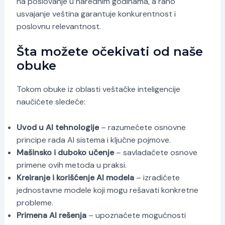
na poslovanje u narednim godinama, a rano
usvajanje veština garantuje konkurentnost i
poslovnu relevantnost.
Šta možete očekivati od naše
obuke
Tokom obuke iz oblasti veštačke inteligencije
naučićete sledeće:
Uvod u AI tehnologije
– razumećete osnovne
principe rada AI sistema i ključne pojmove.
Mašinsko i duboko učenje
– savladaćete osnove
primene ovih metoda u praksi.
Kreiranje i korišćenje AI modela
– izradićete
jednostavne modele koji mogu rešavati konkretne
probleme.
Primena AI rešenja
– upoznaćete mogućnosti