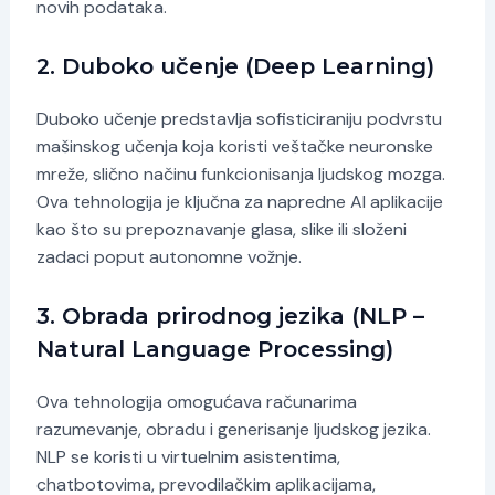
novih podataka.
2. Duboko učenje (Deep Learning)
Duboko učenje predstavlja sofisticiraniju podvrstu
mašinskog učenja koja koristi veštačke neuronske
mreže, slično načinu funkcionisanja ljudskog mozga.
Ova tehnologija je ključna za napredne AI aplikacije
kao što su prepoznavanje glasa, slike ili složeni
zadaci poput autonomne vožnje.
3. Obrada prirodnog jezika (NLP –
Natural Language Processing)
Ova tehnologija omogućava računarima
razumevanje, obradu i generisanje ljudskog jezika.
NLP se koristi u virtuelnim asistentima,
chatbotovima, prevodilačkim aplikacijama,