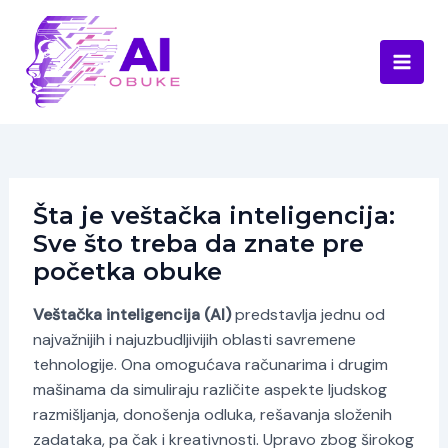
Skip
to
content
Main
Men
Šta je veštačka inteligencija:
Sve što treba da znate pre
početka obuke
Veštačka inteligencija (AI)
predstavlja jednu od
najvažnijih i najuzbudljivijih oblasti savremene
tehnologije. Ona omogućava računarima i drugim
mašinama da simuliraju različite aspekte ljudskog
razmišljanja, donošenja odluka, rešavanja složenih
zadataka, pa čak i kreativnosti. Upravo zbog širokog